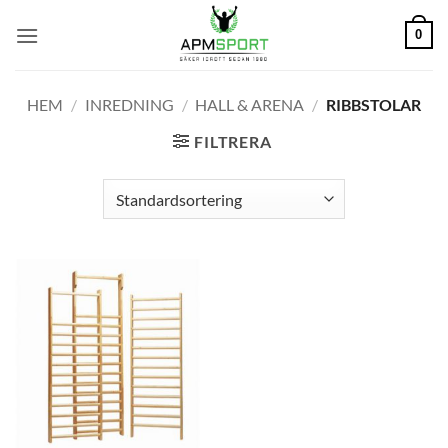
Skip
0
to
content
HEM
/
INREDNING
/
HALL & ARENA
/
RIBBSTOLAR
FILTRERA