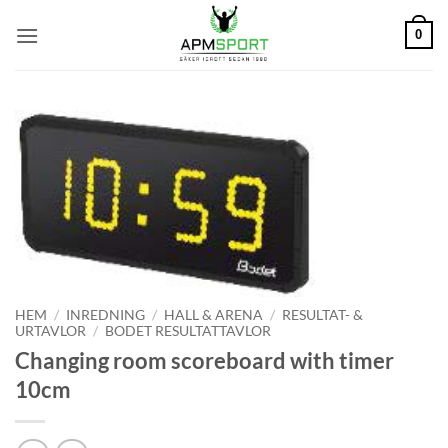
Skip
0
to
content
HEM
/
INREDNING
/
HALL & ARENA
/
RESULTAT- &
URTAVLOR
/
BODET RESULTATTAVLOR
Changing room scoreboard with timer
10cm